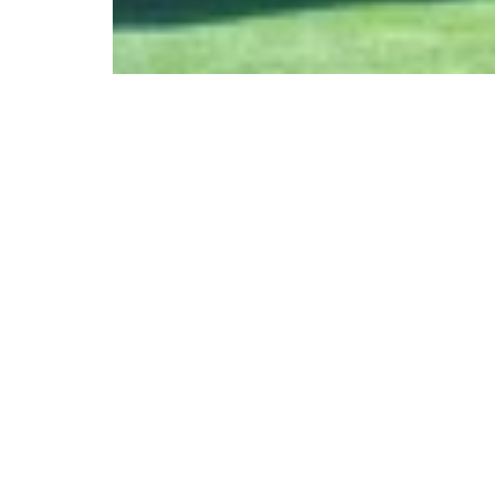
Bienvenidos a Sa
Mendoza!
¡Somos Cabañas Falagio!
El lugar donde los niños ju