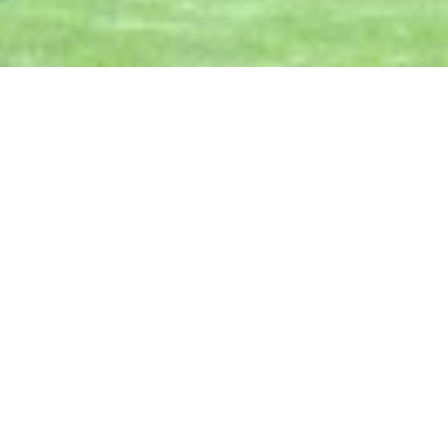
n Rafael,
egan y los papas