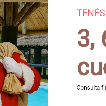
TENÉS
3, 
cu
Consulta f