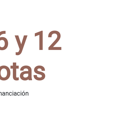
6 y 12
otas
inanciación