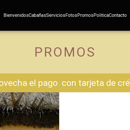
Bienvenidos
Cabañas
Servicios
Fotos
Promos
Politica
Contacto
PROMOS
ovecha el pago con tarjeta de cré