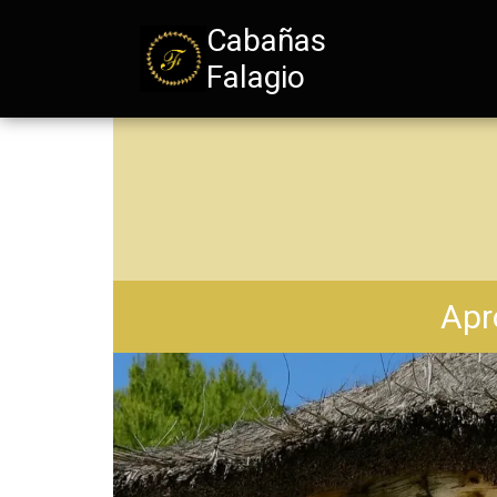
Cabañas
Falagio
Apr